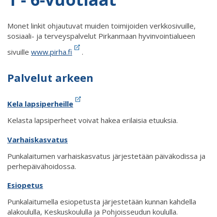
Monet linkit ohjautuvat muiden toimijoiden verkkosivuille,
sosiaali- ja terveyspalvelut Pirkanmaan hyvinvointialueen
sivuille
www.pirha.fi
.
Palvelut arkeen
Kela lapsiperheille
Kelasta lapsiperheet voivat hakea erilaisia etuuksia.
Varhaiskasvatus
Punkalaitumen varhaiskasvatus järjestetään päiväkodissa ja
perhepäivähoidossa.
Esiopetus
Punkalaitumella esiopetusta järjestetään kunnan kahdella
alakoululla, Keskuskoululla ja Pohjoisseudun koululla.