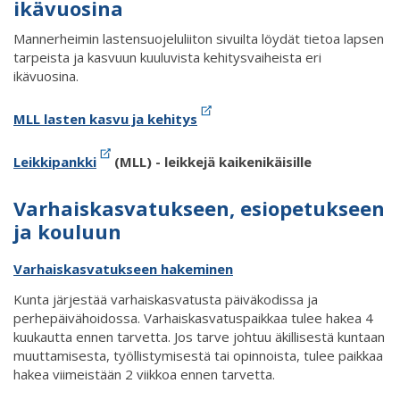
ikävuosina
Mannerheimin lastensuojeluliiton sivuilta löydät tietoa lapsen
tarpeista ja kasvuun kuuluvista kehitysvaiheista eri
ikävuosina.
MLL lasten kasvu ja kehitys
Leikkipankki
(MLL) - leikkejä kaikenikäisille
Varhaiskasvatukseen, esiopetukseen
ja kouluun
Varhaiskasvatukseen hakeminen
Kunta järjestää varhaiskasvatusta päiväkodissa ja
perhepäivähoidossa. Varhaiskasvatuspaikkaa tulee hakea 4
kuukautta ennen tarvetta. Jos tarve johtuu äkillisestä kuntaan
muuttamisesta, työllistymisestä tai opinnoista, tulee paikkaa
hakea viimeistään 2 viikkoa ennen tarvetta.