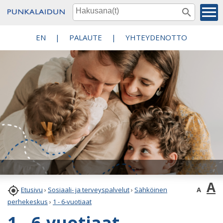
EN
|
PALAUTE
|
YHTEYDENOTTO
A

A
Etusivu
›
Sosiaali- ja terveyspalvelut
›
Sähköinen
perhekeskus
›
1 - 6-vuotiaat
1 - 6-vuotiaat