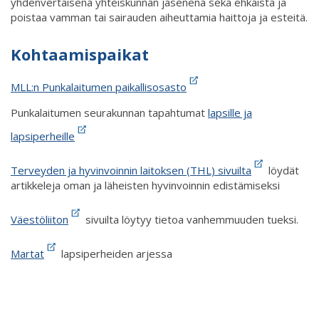
yhdenvertaisena yhteiskunnan jäsenenä sekä ehkäistä ja
poistaa vamman tai sairauden aiheuttamia haittoja ja esteitä.
Kohtaamispaikat
MLL:n Punkalaitumen paikallisosasto
Punkalaitumen seurakunnan tapahtumat
lapsille ja
lapsiperheille
Terveyden ja hyvinvoinnin laitoksen (THL) sivuilta
löydät
artikkeleja oman ja läheisten hyvinvoinnin edistämiseksi
Väestöliiton
sivuilta löytyy tietoa vanhemmuuden tueksi.
Martat
lapsiperheiden arjessa