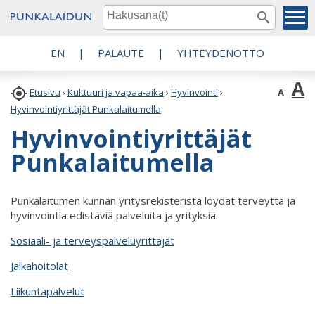
EN
|
PALAUTE
|
YHTEYDENOTTO
A

A
Etusivu
›
Kulttuuri ja vapaa-aika
›
Hyvinvointi
›
Hyvinvointiyrittäjät Punkalaitumella
Hyvinvointiyrittäjät
Punkalaitumella
Punkalaitumen kunnan yritysrekisteristä löydät terveyttä ja
hyvinvointia edistäviä palveluita ja yrityksiä.
Sosiaali- ja terveyspalveluyrittäjät
Jalkahoitolat
Liikuntapalvelut