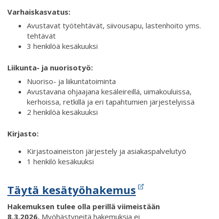
Varhaiskasvatus:
Avustavat työtehtävät, siivousapu, lastenhoito yms.
tehtävät
3 henkilöä kesäkuuksi
Liikunta- ja nuorisotyö:
Nuoriso- ja liikuntatoiminta
Avustavana ohjaajana kesäleireillä, uimakouluissa,
kerhoissa, retkillä ja eri tapahtumien järjestelyissä
2 henkilöä kesäkuuksi
Kirjasto:
Kirjastoaineiston järjestely ja asiakaspalvelutyö
1 henkilö kesäkuuksi
Täytä kesätyöhakemus
Hakemuksen tulee olla perillä viimeistään
8.3.2026.
Myöhästyneitä hakemuksia ei