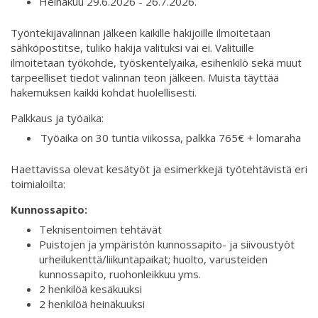
Heinäkuu 29.6.2026 - 26.7.2026.
Työntekijävalinnan jälkeen kaikille hakijoille ilmoitetaan
sähköpostitse, tuliko hakija valituksi vai ei. Valituille
ilmoitetaan työkohde, työskentelyaika, esihenkilö sekä muut
tarpeelliset tiedot valinnan teon jälkeen. Muista täyttää
hakemuksen kaikki kohdat huolellisesti.
Palkkaus ja työaika:
Työaika on 30 tuntia viikossa, palkka 765€ + lomaraha
Haettavissa olevat kesätyöt ja esimerkkejä työtehtävistä eri
toimialoilta:
Kunnossapito:
Teknisentoimen tehtävät
Puistojen ja ympäristön kunnossapito- ja siivoustyöt
urheilukenttä/liikuntapaikat; huolto, varusteiden
kunnossapito, ruohonleikkuu yms.
2 henkilöä kesäkuuksi
2 henkilöä heinäkuuksi