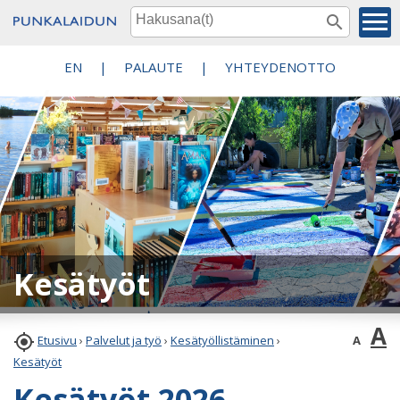
EN
|
PALAUTE
|
YHTEYDENOTTO
Kesätyöt
A

A
Etusivu
›
Palvelut ja työ
›
Kesätyöllistäminen
›
Kesätyöt
Kesätyöt 2026