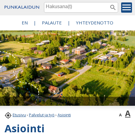
EN
|
PALAUTE
|
YHTEYDENOTTO
A

A
Etusivu
›
Palvelut ja työ
›
Asiointi
Asiointi