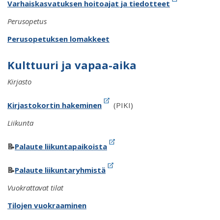
Varhaiskasvatuksen hoitoajat ja tiedotteet
Perusopetus
Perusopetuksen lomakkeet
Kulttuuri ja vapaa-aika
Kirjasto
Kirjastokortin hakeminen
(PIKI)
Liikunta
📝
Palaute liikuntapaikoista
📝
Palaute liikuntaryhmistä
Vuokrattavat tilat
Tilojen vuokraaminen