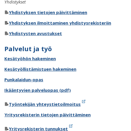
Yhdistykset
📝
Yhdistyksen tietojen päivittäminen
📝
Yhdistyksen ilmoittaminen yhdistysrekisteriin
📝
Yhdistysten avustukset
Palvelut ja työ
Kesätyöhön hakeminen
Kesätyöllistämistuen hakeminen
Punkalaidun-opas
Ikääntyvien palveluopas (pdf)
📝
Työntekijän yhteystietoilmoitus
Yritysrekisterin tietojen päivittäminen
📝
Yritysrekisterin tunnukset