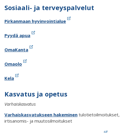
Sosiaali- ja terveyspalvelut
Pirkanmaan hyvinvointialue
Pyydä apua
OmaKanta
Omaolo
Kela
Kasvatus ja opetus
Varhaiskasvatus
Varhaiskasvatukseen hakeminen
tulotietoilmoitukset,
irtisanomis- ja muutosilmoitukset