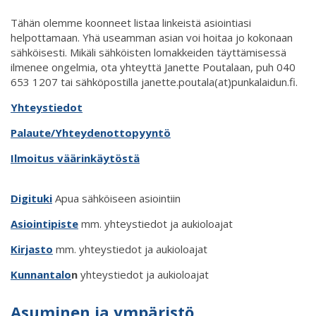
Tähän olemme koonneet listaa linkeistä asiointiasi
helpottamaan. Yhä useamman asian voi hoitaa jo kokonaan
sähköisesti. Mikäli sähköisten lomakkeiden täyttämisessä
ilmenee ongelmia, ota yhteyttä Janette Poutalaan, puh 040
653 1207 tai sähköpostilla janette.poutala(at)punkalaidun.fi.
Yhteystiedot
Palaute/Yhteydenottopyyntö
Ilmoitus väärinkäytöstä
Digituki
Apua sähköiseen asiointiin
Asiointipiste
mm. yhteystiedot ja aukioloajat
Kirjasto
mm. yhteystiedot ja aukioloajat
Kunnantalo
n
yhteystiedot ja aukioloajat
Asuminen ja ympäristö