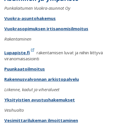
Punkalaitumen Vuokra-asunnot Oy
Vuokra-asuntohakemus
Vuokrasopimuksen irtisanomisilmoitus
Rakentaminen
Lupapiste.fi
rakentamisen luvat ja niihin liittyvä
viranomaisasiointi
Puunkaatoilmoitus
Rakennusvalvonnan arkistopalvelu
Liikenne, kadut ja viheralueet
Yksityistien avustushakemukset
Vesihuolto
Vesimittarilukeman ilmoittaminen