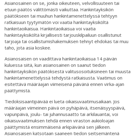
Asianosainen on se, jonka oikeuteen, velvollisuuteen tai
etuun päätös välittömästi vaikuttaa. Hankintayksikön
päätökseen tai muuhun hankintamenettelyssä tehtyyn
ratkaisuun tyytymätön voi vaatia hankintayksiköltä
hankintaoikaisua. Hankintaoikaisua voi vaatia
hankintayksiköltä kirjallisesti tarjouskilpailuun osallistunut
tarjoaja tai osallistumishakemuksen tehnyt ehdokas tai muu
taho, jota asia koskee.
Asianosaisen on vaadittava hankintaoikaisua 14 päivän
kuluessa siitä, kun asianosainen on saanut tiedon
hankintayksikön päätöksestä valitusosoituksineen tai muusta
hankintamenettelyssä tehdystä ratkaisusta. Vaatimus on
esitettävä määräajan viimeisenä päivänä ennen virka-ajan
päättymistä.
Tiedoksisaantipäivää ei lueta oikaisuvaatimusaikaan. Jos
määräajan viimeinen päivä on pyhäpäivä, itsenäisyyspäivä,
vapunpäivä, joulu- tai juhannusaatto tai arkilauantai, voi
oikaisuvaatimuksen tehdä ennen viraston aukioloajan
päättymistä ensimmäisenä arkipäivänä sen jälkeen.
Asianosaisen katsotaan saaneen tiedon seitsemäntenä