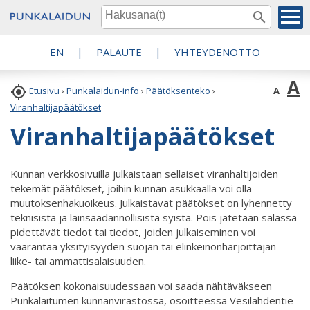
EN
|
PALAUTE
|
YHTEYDENOTTO
A

A
Etusivu
›
Punkalaidun-info
›
Päätöksenteko
›
Viranhaltijapäätökset
Viranhaltijapäätökset
Kunnan verkkosivuilla julkaistaan sellaiset viranhaltijoiden
tekemät päätökset, joihin kunnan asukkaalla voi olla
muutoksenhakuoikeus. Julkaistavat päätökset on lyhennetty
teknisistä ja lainsäädännöllisistä syistä. Pois jätetään salassa
pidettävät tiedot tai tiedot, joiden julkaiseminen voi
vaarantaa yksityisyyden suojan tai elinkeinonharjoittajan
liike- tai ammattisalaisuuden.
Päätöksen kokonaisuudessaan voi saada nähtäväkseen
Punkalaitumen kunnanvirastossa, osoitteessa Vesilahdentie