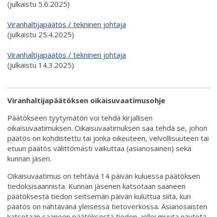
(julkaistu 5.6.2025)
Viranhaltijapäätös / tekninen johtaja
(julkaistu 25.4.2025)
Viranhaltijapäätös / tekninen johtaja
(julkaistu 14.3.2025)
Viranhaltijapäätöksen oikaisuvaatimusohje
Päätökseen tyytymätön voi tehdä kirjallisen
oikaisuvaatimuksen. Oikaisuvaatimuksen saa tehdä se, johon
päätös on kohdistettu tai jonka oikeuteen, velvollisuuteen tai
etuun päätös välittömästi vaikuttaa (asianosainen) sekä
kunnan jäsen.
Oikaisuvaatimus on tehtävä 14 päivän kuluessa päätöksen
tiedoksisaannista. Kunnan jäsenen katsotaan saaneen
päätöksestä tiedon seitsemän päivän kuluttua siitä, kun
päätös on nähtävänä yleisessä tietoverkossa. Asianosaisten
katsotaan saaneen päätöksestä tiedon, jollei muuta näytetä,