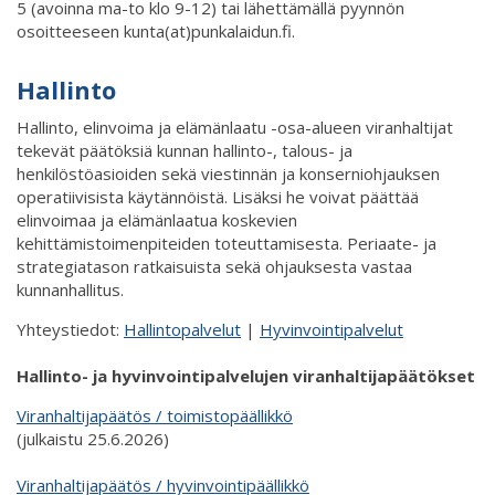
5 (avoinna ma-to klo 9-12) tai lähettämällä pyynnön
osoitteeseen kunta(at)punkalaidun.fi.
Hallinto
Hallinto, elinvoima ja elämänlaatu -osa-alueen viranhaltijat
tekevät päätöksiä kunnan hallinto-, talous- ja
henkilöstöasioiden sekä viestinnän ja konserniohjauksen
operatiivisista käytännöistä. Lisäksi he voivat päättää
elinvoimaa ja elämänlaatua koskevien
kehittämistoimenpiteiden toteuttamisesta. Periaate- ja
strategiatason ratkaisuista sekä ohjauksesta vastaa
kunnanhallitus.
Yhteystiedot:
Hallintopalvelut
|
Hyvinvointipalvelut
Hallinto- ja hyvinvointipalvelujen viranhaltijapäätökset
Viranhaltijapäätös / toimistopäällikkö
(julkaistu 25.6.2026)
Viranhaltijapäätös / hyvinvointipäällikkö