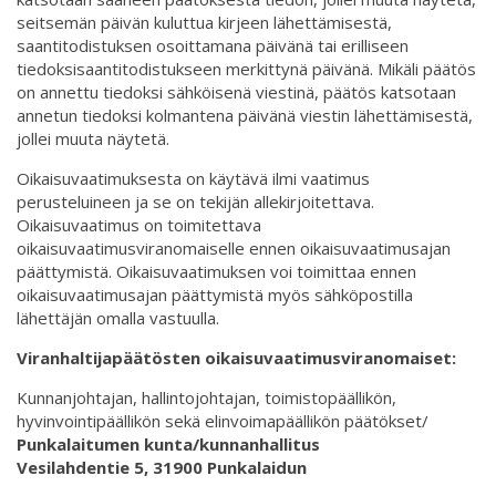
seitsemän päivän kuluttua kirjeen lähettämisestä,
saantitodistuksen osoittamana päivänä tai erilliseen
tiedoksisaantitodistukseen merkittynä päivänä. Mikäli päätös
on annettu tiedoksi sähköisenä viestinä, päätös katsotaan
annetun tiedoksi kolmantena päivänä viestin lähettämisestä,
jollei muuta näytetä.
Oikaisuvaatimuksesta on käytävä ilmi vaatimus
perusteluineen ja se on tekijän allekirjoitettava.
Oikaisuvaatimus on toimitettava
oikaisuvaatimusviranomaiselle ennen oikaisuvaatimusajan
päättymistä. Oikaisuvaatimuksen voi toimittaa ennen
oikaisuvaatimusajan päättymistä myös sähköpostilla
lähettäjän omalla vastuulla.
Viranhaltijapäätösten oikaisuvaatimusviranomaiset:
Kunnanjohtajan, hallintojohtajan, toimistopäällikön,
hyvinvointipäällikön sekä elinvoimapäällikön päätökset/
Punkalaitumen kunta/kunnanhallitus
Vesilahdentie 5, 31900 Punkalaidun