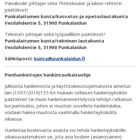
Päiväkodin johtajan sekä Yhteiskoulun ja lukion rehtorin
päätökset/
Punkalaitumen kunta/kasvatus-ja opetuslautakunta
Vesilahdentie 5, 31900 Punkalaidun
Teknisen johtajan sekä työpäällikön päätökset/
Punkalaitumen kunta/tekninen lautakunta
Vesilahdentie 5, 31900 Punkalaidun
Sähköposti:
kunta@punkalaidun.fi
Pienhankintojen hankintaoikaisuohje
Julkisista hankinnoista ja käyttöoikeussopimuksista annetun
lain (1397/2016)135 §:n mukaan sellaisen hankintayksikön
päätöksen tai muun hankintamenettelyssä tehdyn ratkaisun
korjaamiseksi, johon ei muutoin sovelleta hankintalakia,
voidaan hakea muutosta vaatimalla hankintayksiköltä
oikaisua.
Hankintaa koskevasta asiasta voi tehdä hankintayksikölle
oikaisuvaatimuksen se, jota asia koskee (asianosainen).