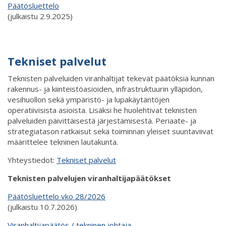
Päätösluettelo
(julkaistu 2.9.2025)
Tekniset palvelut
Teknisten palveluiden viranhaltijat tekevät päätöksiä kunnan
rakennus- ja kiinteistöasioiden, infrastruktuurin ylläpidon,
vesihuollon sekä ympäristö- ja lupakäytäntöjen
operatiivisista asioista. Lisäksi he huolehtivat teknisten
palveluiden päivittäisestä järjestämisestä. Periaate- ja
strategiatason ratkaisut sekä toiminnan yleiset suuntaviivat
määrittelee tekninen lautakunta.
Yhteystiedot:
Tekniset palvelut
Teknisten palvelujen viranhaltijapäätökset
Päätösluettelo vko 28/2026
(julkaistu 10.7.2026)
Viranhaltijapäätös / tekninen johtaja