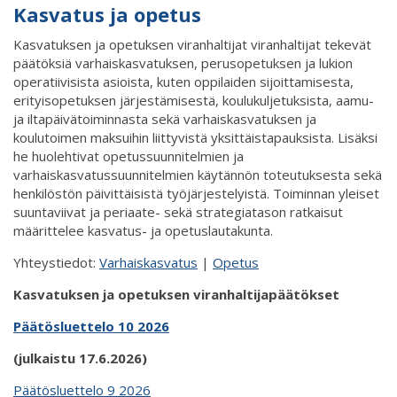
Kasvatus ja opetus
Kasvatuksen ja opetuksen viranhaltijat viranhaltijat tekevät
päätöksiä varhaiskasvatuksen, perusopetuksen ja lukion
operatiivisista asioista, kuten oppilaiden sijoittamisesta,
erityisopetuksen järjestämisestä, koulukuljetuksista, aamu-
ja iltapäivätoiminnasta sekä varhaiskasvatuksen ja
koulutoimen maksuihin liittyvistä yksittäistapauksista. Lisäksi
he huolehtivat opetussuunnitelmien ja
varhaiskasvatussuunnitelmien käytännön toteutuksesta sekä
henkilöstön päivittäisistä työjärjestelyistä. Toiminnan yleiset
suuntaviivat ja periaate- sekä strategiatason ratkaisut
määrittelee kasvatus- ja opetuslautakunta.
Yhteystiedot:
Varhaiskasvatus
|
Opetus
Kasvatuksen ja opetuksen viranhaltijapäätökset
Päätösluettelo 10 2026
(julkaistu 17.6.2026)
Päätösluettelo 9 2026