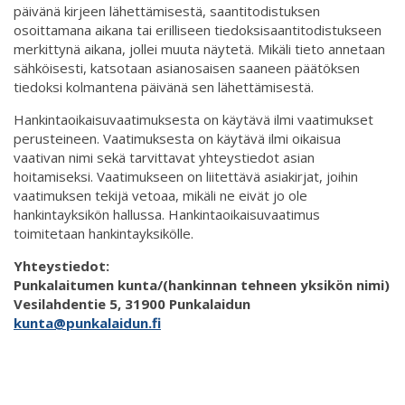
päivänä kirjeen lähettämisestä, saantitodistuksen
osoittamana aikana tai erilliseen tiedoksisaantitodistukseen
merkittynä aikana, jollei muuta näytetä. Mikäli tieto annetaan
sähköisesti, katsotaan asianosaisen saaneen päätöksen
tiedoksi kolmantena päivänä sen lähettämisestä.
Hankintaoikaisuvaatimuksesta on käytävä ilmi vaatimukset
perusteineen. Vaatimuksesta on käytävä ilmi oikaisua
vaativan nimi sekä tarvittavat yhteystiedot asian
hoitamiseksi. Vaatimukseen on liitettävä asiakirjat, joihin
vaatimuksen tekijä vetoaa, mikäli ne eivät jo ole
hankintayksikön hallussa. Hankintaoikaisuvaatimus
toimitetaan hankintayksikölle.
Yhteystiedot:
Punkalaitumen kunta/(hankinnan tehneen yksikön nimi)
Vesilahdentie 5, 31900 Punkalaidun
kunta@punkalaidun.fi