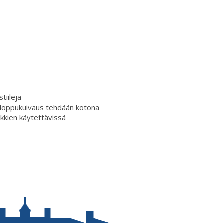
tiilejä
, loppukuivaus tehdään kotona
ikkien käytettävissä