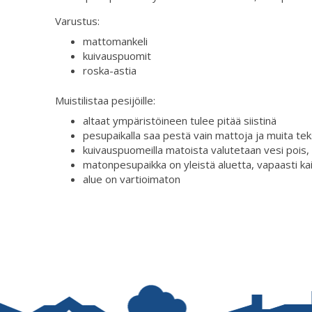
Varustus:
mattomankeli
kuivauspuomit
roska-astia
Muistilistaa pesijöille:
altaat ympäristöineen tulee pitää siistinä
pesupaikalla saa pestä vain mattoja ja muita teks
kuivauspuomeilla matoista valutetaan vesi pois
matonpesupaikka on yleistä aluetta, vapaasti ka
alue on vartioimaton