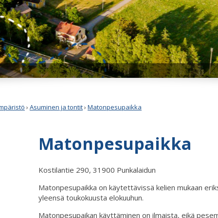
mpäristö
›
Asuminen ja tontit
›
Matonpesupaikka
Matonpesupaikka
Kostilantie 290, 31900 Punkalaidun
Matonpesupaikka on käytettävissä kelien mukaan erik
yleensä toukokuusta elokuuhun.
Matonpesupaikan käyttäminen on ilmaista, eikä pesem