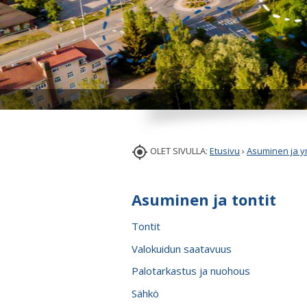

OLET SIVULLA:
Etusivu
›
Asuminen ja y
Asuminen ja tontit
Tontit
Valokuidun saatavuus
Palotarkastus ja nuohous
Sähkö