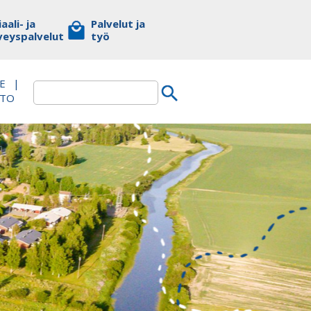
aali- ja
Palvelut ja
veyspalvelut
työ
E
|
TTO