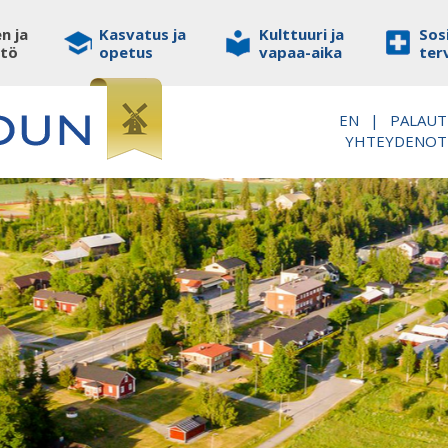
n ja
Kasvatus ja
Kulttuuri ja
Sosi
stö
opetus
vapaa-aika
ter
EN
|
PALAUT
YHTEYDENO