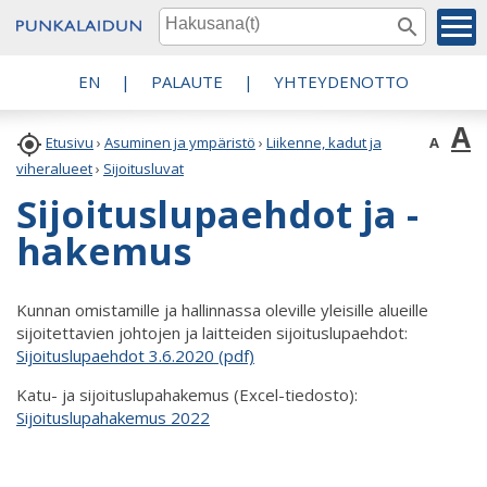
EN
|
PALAUTE
|
YHTEYDENOTTO
A

A
Etusivu
›
Asuminen ja ympäristö
›
Liikenne, kadut ja
viheralueet
›
Sijoitusluvat
Sijoituslupaehdot ja -
hakemus
Kunnan omistamille ja hallinnassa oleville yleisille alueille
sijoitettavien johtojen ja laitteiden sijoituslupaehdot:
Sijoituslupaehdot 3.6.2020 (pdf)
Katu- ja sijoituslupahakemus (Excel-tiedosto):
Sijoituslupahakemus 2022