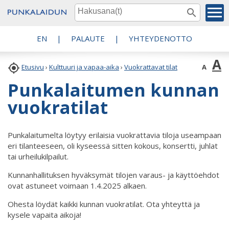
EN
|
PALAUTE
|
YHTEYDENOTTO
A

A
Etusivu
›
Kulttuuri ja vapaa-aika
›
Vuokrattavat tilat
Punkalaitumen kunnan
vuokratilat
Punkalaitumelta löytyy erilaisia vuokrattavia tiloja useampaan
eri tilanteeseen, oli kyseessä sitten kokous, konsertti, juhlat
tai urheilukilpailut.
Kunnanhallituksen hyväksymät tilojen varaus- ja käyttöehdot
ovat astuneet voimaan 1.4.2025 alkaen.
Ohesta löydät kaikki kunnan vuokratilat. Ota yhteyttä ja
kysele vapaita aikoja!