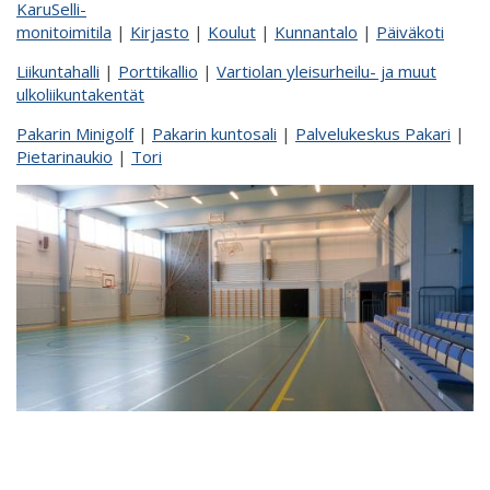
KaruSelli-
monitoimitila
|
Kirjasto
|
Koulut
|
Kunnantalo
|
Päiväkoti
Liikuntahalli
|
Porttikallio
|
Vartiolan yleisurheilu- ja muut
ulkoliikuntakentät
Pakarin Minigolf
|
Pakarin kuntosali
|
Palvelukeskus Pakari
|
Pietarinaukio
|
Tori