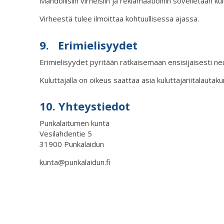
Mahdollisiin virheisiin ja reklamaatioihin sovelletaan k
Virheestä tulee ilmoittaa kohtuullisessa ajassa.
9. Erimielisyydet
Erimielisyydet pyritään ratkaisemaan ensisijaisesti ne
Kuluttajalla on oikeus saattaa asia kuluttajariitalautaku
10. Yhteystiedot
Punkalaitumen kunta
Vesilahdentie 5
31900 Punkalaidun
kunta@punkalaidun.fi