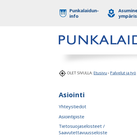
Punkalaidun-
Asumine
info
ympäri

OLET SIVULLA:
Etusivu
›
Palvelut ja työ
Asiointi
Yhteystiedot
Asiointipiste
Tietosuojaselosteet /
Saavutettavuusseloste