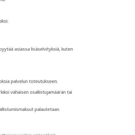
.
ksi:
pyytää asiassa lisäselvityksiä, kuten
oksia palvelun toteutukseen.
iksi vähäisen osallistujamäärän tai
allistumismaksut palautetaan.