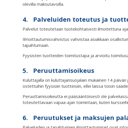
olevilla maksutavoilla.
4. Palveluiden toteutus ja tuott
Palvelut toteutetaan tuotekohtaisesti ilmoitettuna aja
Ilmoittautumisvahvistus vahvistaa asiakkaan osallistu
tapahtumaan.
Fyysisten tuotteiden toimitustapa ja arvioitu toimitus
5. Peruuttamisoikeus
Kuluttajalla on kuluttajansuojalain mukainen 14 päiv
ostettuihin fyysisiin tuotteisiin, ellei laissa toisin sääde
Peruuttamisoikeutta ei pääsääntöisesti ole palveluissa,
toteutettavaan vapaa-ajan toimintaan, kuten kursseihin,
6. Peruutukset ja maksujen pal
Palveluiden ja tapahtumien ilmoittautumiset ovat sitov