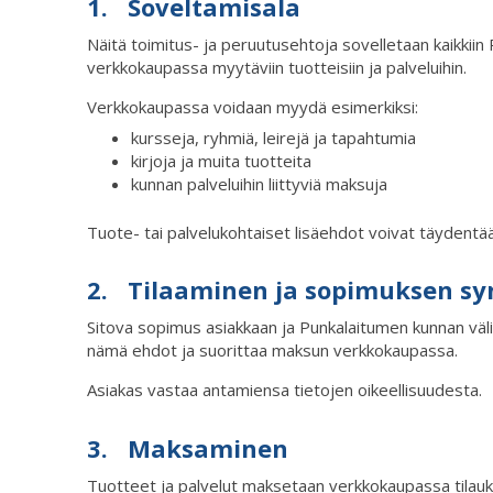
1. Soveltamisala
Näitä toimitus- ja peruutusehtoja sovelletaan kaikkii
verkkokaupassa myytäviin tuotteisiin ja palveluihin.
Verkkokaupassa voidaan myydä esimerkiksi:
kursseja, ryhmiä, leirejä ja tapahtumia
kirjoja ja muita tuotteita
kunnan palveluihin liittyviä maksuja
Tuote- tai palvelukohtaiset lisäehdot voivat täydentää
2. Tilaaminen ja sopimuksen s
Sitova sopimus asiakkaan ja Punkalaitumen kunnan väli
nämä ehdot ja suorittaa maksun verkkokaupassa.
Asiakas vastaa antamiensa tietojen oikeellisuudesta.
3. Maksaminen
Tuotteet ja palvelut maksetaan verkkokaupassa tilau