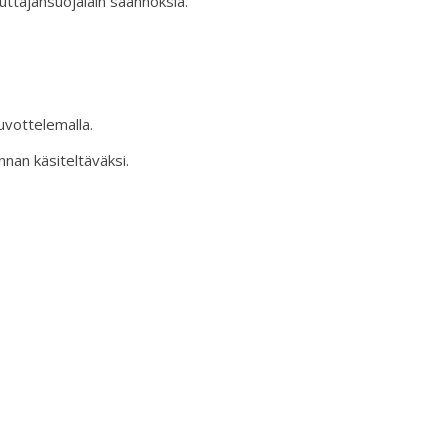
uluttajansuojalain säännöksiä.
uvottelemalla.
nnan käsiteltäväksi.