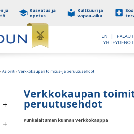
n ja
Kasvatus ja
Kulttuuri ja
Sosi
stö
opetus
vapaa-aika
ter
EN
|
PALAUT
YHTEYDENO
›
Asiointi
›
Verkkokaupan toimitus- ja peruutusehdot
Verkkokaupan toimit
peruutusehdot
Punkalaitumen kunnan verkkokauppa