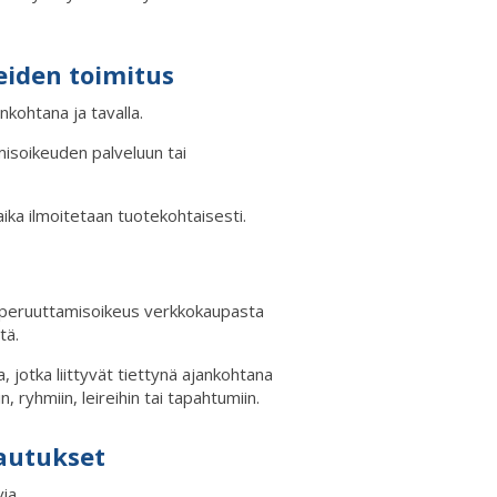
eiden toimitus
nkohtana ja tavalla.
misoikeuden palveluun tai
aika ilmoitetaan tuotekohtaisesti.
än peruuttamisoikeus verkkokaupasta
tä.
 jotka liittyvät tiettynä ajankohtana
 ryhmiin, leireihin tai tapahtumiin.
autukset
ia.