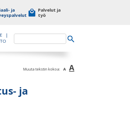
aali- ja
Palvelut ja
veyspalvelut
työ
E
|
TTO
A
Muuta tekstin kokoa:
A
us- ja