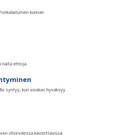
n Punkalaitumen kunnan
 näitä ehtoja.
yntyminen
lle syntyy, kun asiakas hyväksyy
ksen yhteydessä käytettävissä