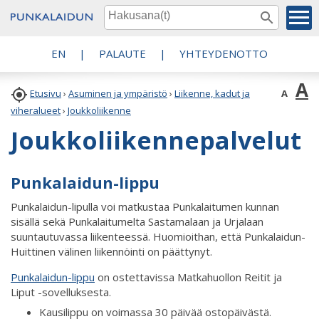
EN
|
PALAUTE
|
YHTEYDENOTTO
A

A
Etusivu
›
Asuminen ja ympäristö
›
Liikenne, kadut ja
viheralueet
›
Joukkoliikenne
Joukkoliikennepalvelut
Punkalaidun-lippu
Punkalaidun-lipulla voi matkustaa Punkalaitumen kunnan
sisällä sekä Punkalaitumelta Sastamalaan ja Urjalaan
suuntautuvassa liikenteessä. Huomioithan, että Punkalaidun-
Huittinen välinen liikennöinti on päättynyt.
Punkalaidun-lippu
on ostettavissa Matkahuollon Reitit ja
Liput -sovelluksesta.
Kausilippu on voimassa 30 päivää ostopäivästä.