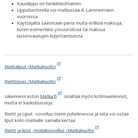
Kausilippu on henkilökohtainen.
Lipputuotteella voi matkustaa A. Lamminmäen
vuoroissa.
Käyttäjältä saatetaan periä muita erillisiä maksuja,
kuten esimerkiksi yövuorolisää tai maksua
lastenvaunujen kuljettamisesta.
Matkaliput /Matkahuolto
Reittiopas /Matkahuolto
Liikenneviraston
Matka.fi
sisältää myös kotimaanlennot,
mutta ei kaukobusseja:
Reitit ja Liput -sovellus toimii puhelimessa ja siitä voi ostaa
liput koko matkalle samalla kertaa:
Reitit ja liput -mobiilisovellus /Matkahuolto