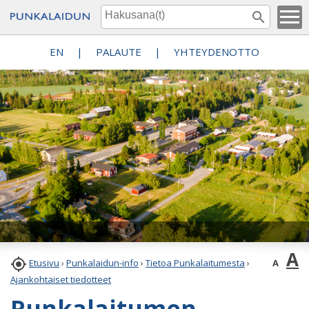
EN
|
PALAUTE
|
YHTEYDENOTTO
A

A
Etusivu
›
Punkalaidun-info
›
Tietoa Punkalaitumesta
›
Ajankohtaiset tiedotteet
Punkalaitumen