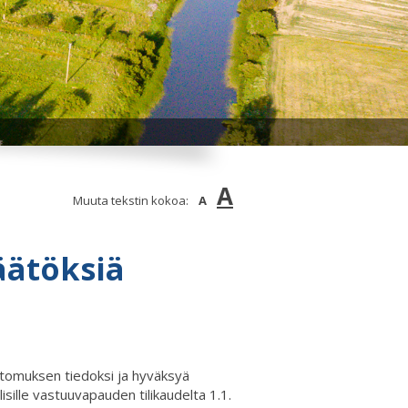
A
Muuta tekstin kokoa:
A
äätöksiä
rtomuksen tiedoksi ja hyväksyä
isille vastuuvapauden tilikaudelta 1.1.