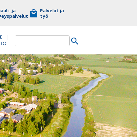
aali- ja
Palvelut ja
veyspalvelut
työ
E
|
TTO