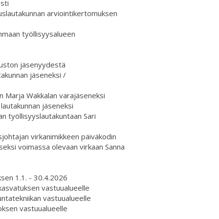
sti
tuslautakunnan arviointikertomuksen
nmaan työllisyysalueen
uuston jäsenyydestä
takunnan jäseneksi /
en Marja Wakkalan varajäseneksi
 lautakunnan jäseneksi
 työllisyyslautakuntaan Sari
johtajan virkanimikkeen päiväkodin
aiseksi voimassa olevaan virkaan Sanna
sen 1.1. - 30.4.2026
kasvatuksen vastuualueelle
tatekniikan vastuualueelle
oksen vastuualueelle