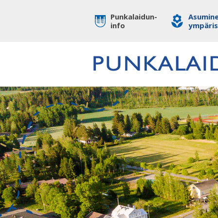
Punkalaidun-
Asumine
info
ympäri