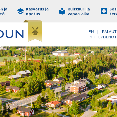
n ja
Kasvatus ja
Kulttuuri ja
Sosi
stö
opetus
vapaa-aika
ter
EN
|
PALAUT
YHTEYDENO