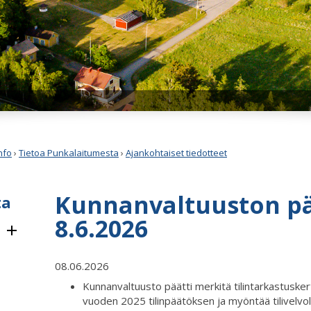
nfo
›
Tietoa Punkalaitumesta
›
Ajankohtaiset tiedotteet
Kunnanvaltuuston p
ta
8.6.2026
08.06.2026
Kunnanvaltuusto päätti merkitä tilintarkastuske
vuoden 2025 tilinpäätöksen ja myöntää tilivelvoll