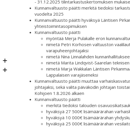
- 31.12.2025 tilintarkastuskertomuksen mukaise
Kunnanvaltuusto päätti merkitä tiedoksi tarkas
vuodelta 2025
Kunnanvaltuusto päätti hyväksyä Läntisen Pirka
yhteistoimintasopimuksen
Kunnanvaltuusto päätti
myöntää Merja Pulakalle eron kunnanvalt
nimetä Petri Korhosen valtuuston vaalilau
varapuheenjohtajaksi
nimetä Nina Linnalahden kunnanhallitukse
nimetä Marita Lindqvist-Saarelan teknisen
nimetä Marja Wakkalan Läntisen Pirkanmaan
Lappalaisen varajäseneksi
Kunnanvaltuusto päätti muuttaa varhaiskasvatus
johtajaksi, sekä valita päiväkodin johtajan toist
Kohijoen 1.8.2026 alkaen
Kunnanvaltuusto päätti
merkitä tiedoksi talouden osavuosikatsauk
hyväksyä 27 500€ lisämäärärahan varhais
hyväksyä 10 000€ lisämäärärahan yhdyskun
hyväksyä 25 000€ lisämäärärahan vesilait