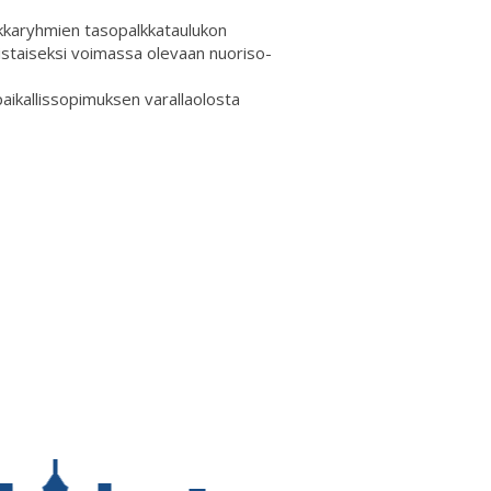
lkkaryhmien tasopalkkataulukon
istaiseksi voimassa olevaan nuoriso-
aikallissopimuksen varallaolosta