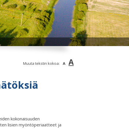
A
Muuta tekstin kokoa:
A
äätöksiä
jeiden kokonaisuuden
ten lisien myöntöperiaatteet ja