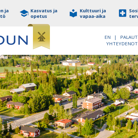
n ja
Kasvatus ja
Kulttuuri ja
Sosi
stö
opetus
vapaa-aika
ter
EN
|
PALAUT
YHTEYDENO