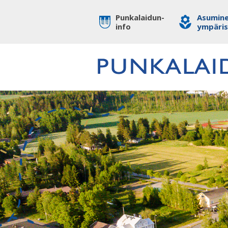
Punkalaidun-
Asumine
info
ympäri