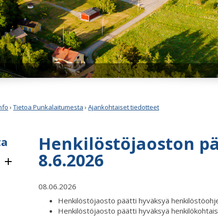
nfo
›
Tietoa Punkalaitumesta
›
Ajankohtaiset tiedotteet
Henkilöstöjaoston p
ta
8.6.2026
08.06.2026
Henkilöstöjaosto päätti hyväksyä henkilöstöoh
Henkilöstöjaosto päätti hyväksyä henkilökohtais