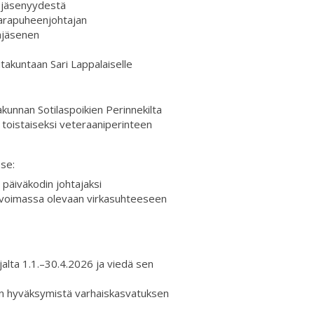
 jäsenyydestä
varapuheenjohtajan
ajäsenen
takuntaan Sari Lappalaiselle
kunnan Sotilaspoikien Perinnekilta
toistaiseksi veteraaniperinteen
 se:
päiväkodin johtajaksi
si voimassa olevaan virkasuhteeseen
alta 1.1.–30.4.2026 ja viedä sen
an hyväksymistä varhaiskasvatuksen