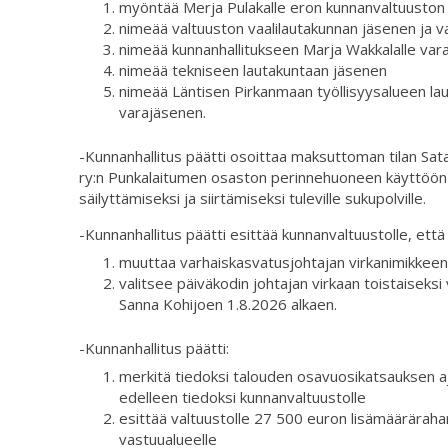
myöntää Merja Pulakalle eron kunnanvaltuuston
nimeää valtuuston vaalilautakunnan jäsenen ja 
nimeää kunnanhallitukseen Marja Wakkalalle var
nimeää tekniseen lautakuntaan jäsenen
nimeää Läntisen Pirkanmaan työllisyysalueen lau
varajäsenen.
-Kunnanhallitus päätti osoittaa maksuttoman tilan Sata
ry:n Punkalaitumen osaston perinnehuoneen käyttöön 
säilyttämiseksi ja siirtämiseksi tuleville sukupolville.
-Kunnanhallitus päätti esittää kunnanvaltuustolle, että
muuttaa varhaiskasvatusjohtajan virkanimikkeen 
valitsee päiväkodin johtajan virkaan toistaisek
Sanna Kohijoen 1.8.2026 alkaen.
-Kunnanhallitus päätti:
merkitä tiedoksi talouden osavuosikatsauksen aj
edelleen tiedoksi kunnanvaltuustolle
esittää valtuustolle 27 500 euron lisämäärärah
vastuualueelle