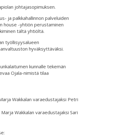
apiolan johtajasopimuksen.
us- ja palkkahallinnon palveluiden
in house -yhtiön perustaminen
minen tältä yhtiöltä.
an työllisyysalueen
nanvaltuuston hyväksyttäväksi.
 Punkalaitumen kunnalle tekemän
vaa Ojala-nimistä tilaa
Marja Wakkalan varaedustajaksi Petri
Marja Wakkalan varaedustajaksi Sari
se: