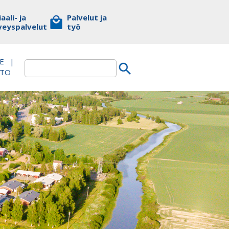
aali- ja
Palvelut ja
veyspalvelut
työ
E
|
TTO