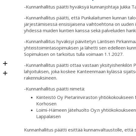
-Kunnanhallitus päätti hyväksyä kunnanjohtaja Jukka T
-Kunnanhallitus päätti, että Punkalaitumen kunnan talo
järjestämisessä ensisijaisena vaihtoehtona on uuden 
yhdessä muiden kuntien kanssa sekä palveluiden hankki
-Kunnanhallitus hyväksyi päivitetyn Läntisen Pirkanma
yhteistoimintasopimuksen ja lähetti sen edelleen kun
Sopimuksen on tarkoitus tulla voimaan 1.1.2027.
-Kunnanhallitus päätti ottaa vastaan yksityishenkilön
lahjoituksen, joka koskee Kanteenmaan kylässä sijaitse
rakennuksineen.
-Kunnanhallitus päätti nimetä:
Kiinteistö Oy Pietarinviraston yhtiökokoukseen 
Korhosen
Loimi-Hämeen Jätehuolto Oy:n yhtiökokoukseen 
Lappalaisen
Kunnanhallitus päätti esittää kunnanvaltuustolle, että 