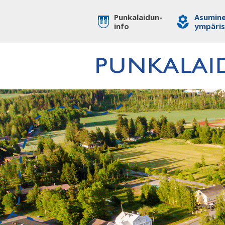
Punkalaidun-
Asumine
info
ympäri