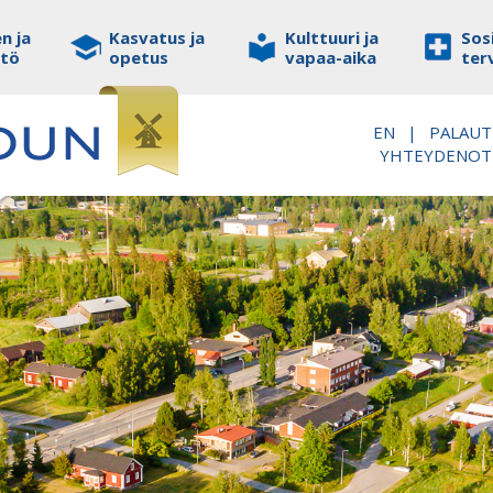
n ja
Kasvatus ja
Kulttuuri ja
Sosi
stö
opetus
vapaa-aika
ter
EN
|
PALAUT
YHTEYDENO