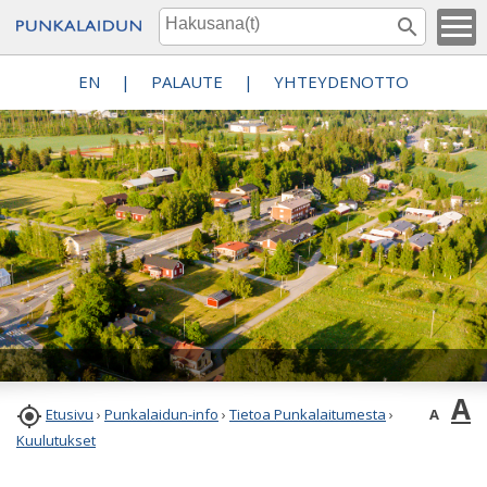
EN
|
PALAUTE
|
YHTEYDENOTTO
A

A
Etusivu
›
Punkalaidun-info
›
Tietoa Punkalaitumesta
›
Kuulutukset