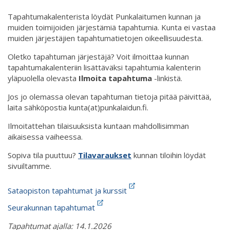
Tapahtumakalenterista löydät Punkalaitumen kunnan ja
muiden toimijoiden järjestämiä tapahtumia. Kunta ei vastaa
muiden järjestäjien tapahtumatietojen oikeellisuudesta.
Oletko tapahtuman järjestäjä? Voit ilmoittaa kunnan
tapahtumakalenteriin lisättäväksi tapahtumia kalenterin
yläpuolella olevasta
Ilmoita tapahtuma
-linkistä.
Jos jo olemassa olevan tapahtuman tietoja pitää päivittää,
laita sähköpostia kunta(at)punkalaidun.fi.
Ilmoitattehan tilaisuuksista kuntaan mahdollisimman
aikaisessa vaiheessa.
Sopiva tila puuttuu?
Tilavaraukset
kunnan tiloihin löydät
sivuiltamme.
Sataopiston tapahtumat ja kurssit
Seurakunnan tapahtumat
Tapahtumat ajalla: 14.1.2026