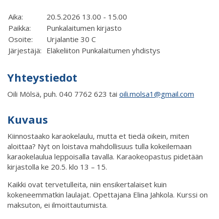
Aika:
20.5.2026 13.00 - 15.00
Paikka:
Punkalaitumen kirjasto
Osoite:
Urjalantie 30 C
Järjestäjä:
Eläkeliiton Punkalaitumen yhdistys
Yhteystiedot
Oili Mölsä, puh. 040 7762 623 tai
oili.molsa1@gmail.com
Kuvaus
Kiinnostaako karaokelaulu, mutta et tiedä oikein, miten
aloittaa? Nyt on loistava mahdollisuus tulla kokeilemaan
karaokelaulua leppoisalla tavalla. Karaokeopastus pidetään
kirjastolla ke 20.5. klo 13 – 15.
Kaikki ovat tervetulleita, niin ensikertalaiset kuin
kokeneemmatkin laulajat. Opettajana Elina Jahkola. Kurssi on
maksuton, ei ilmoittautumista.