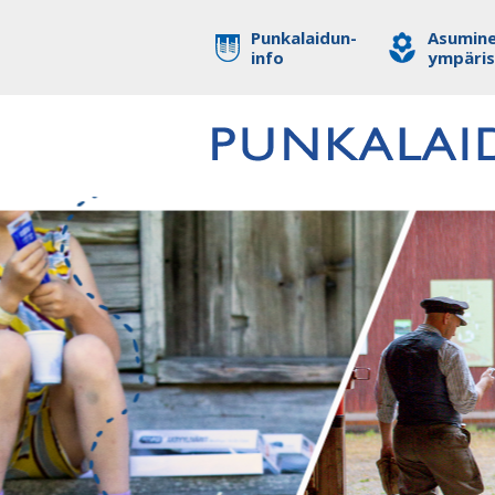
Punkalaidun-
Asumine
info
ympäri