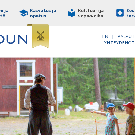
n ja
Kasvatus ja
Kulttuuri ja
Sosi
stö
opetus
vapaa-aika
ter
EN
|
PALAUT
YHTEYDENO