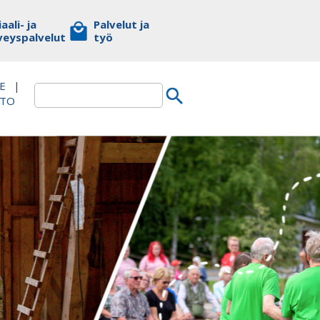
aali- ja
Palvelut ja
veyspalvelut
työ
E
|
TTO