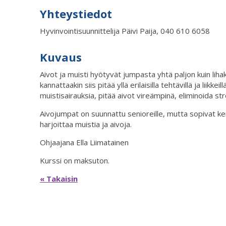
Yhteystiedot
Hyvinvointisuunnittelija Päivi Paija, 040 610 6058
Kuvaus
Aivot ja muisti hyötyvät jumpasta yhtä paljon kuin lihak
kannattaakin siis pitää yllä erilaisilla tehtävillä ja liikke
muistisairauksia, pitää aivot vireämpinä, eliminoida st
Aivojumpat on suunnattu senioreille, mutta sopivat ke
harjoittaa muistia ja aivoja.
Ohjaajana Ella Liimatainen
Kurssi on maksuton.
« Takaisin