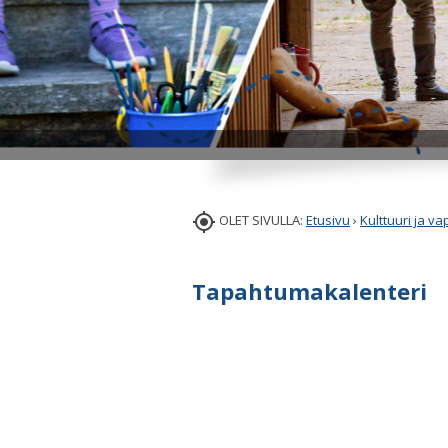

OLET SIVULLA:
Etusivu
›
Kulttuuri ja v
Tapahtumakalenteri